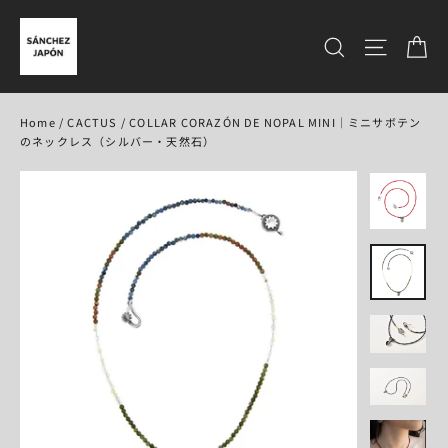
コ
ン
カ
サイトを検
テ
ン
ツ
に
Home
/
CACTUS
/
COLLAR CORAZÓN DE NOPAL MINI｜ミニサボテン
ス
のネックレス（シルバー・天然石）
キ
ッ
プ
す
る