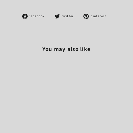
Facebook
Twitter
Pinterest
facebook
twitter
pinterest
で
に
で
シ
投
ピ
ェ
稿
ン
ア
す
す
す
る
る
You may also like
る