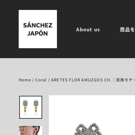
コ
ン
テ
ン
About us
商品
ツ
に
ス
キ
ッ
プ
す
る
Home
/
Coral
/
ARETES FLOR AMUZGOS CH.｜