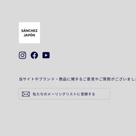
Instagram
Facebook
YouTube
当サイトやブランド・商品に関するご意見やご質問がございまし
私
登
た
ち
録
の
す
メ
ー
る
リ
ン
グ
リ
ス