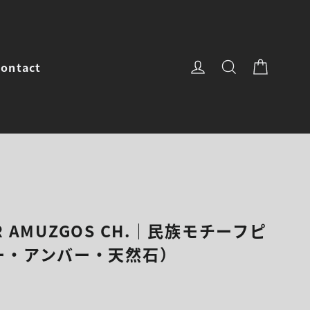
カート
ログイン
サイトを検
ontact
OR AMUZGOS CH.｜民族モチーフピ
ー・アンバー・天然石）