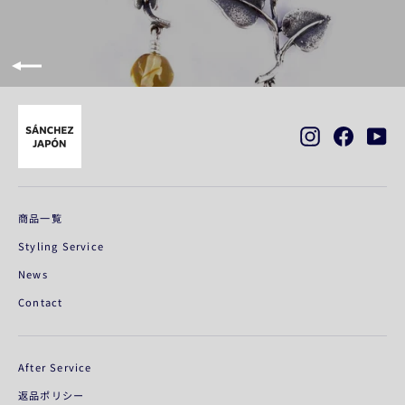
Instagram
Faceboo
Yo
商品一覧
Styling Service
News
Contact
After Service
返品ポリシー