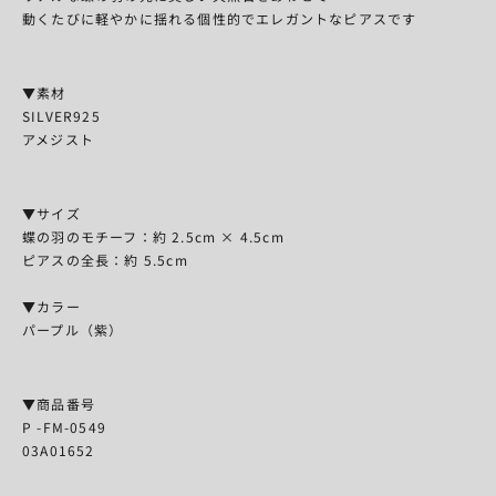
動くたびに軽やかに揺れる個性的でエレガントなピアスです
▼素材
SILVER925
アメジスト
▼サイズ
蝶の羽のモチーフ：約 2.5cm × 4.5
cm
ピアスの全長：
約 5.5cm
▼カラー
パープル（紫）
▼商品番号
P -FM-0549
03A01652