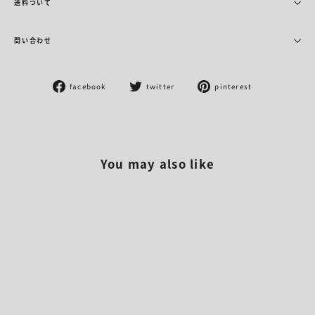
送料ついて
問い合わせ
Facebook
Twitter
Pinterest
facebook
twitter
pinterest
で
に
で
シ
投
ピ
ェ
稿
ン
ア
す
す
す
る
る
You may also like
る