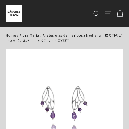
コ
ン
カ
サイトを検
テ
ン
ツ
に
Home
/
Flora María
/
Aretes Alas de mariposa Mediana｜蝶の羽のピ
ス
アスM（シルバー・アメジスト・天然石）
キ
ッ
プ
す
る