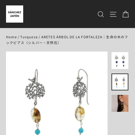
コ
ン
カ
サイトを検
テ
ン
ツ
に
Home
/
Turquesa
/
ARETES ÁRBOL DE LA FORTALEZA｜生命の木のフ
ス
ックピアス（シルバー・天然石）
キ
ッ
プ
す
る