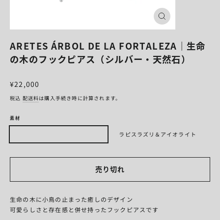
閉
じ
る
ARETES ÁRBOL DE LA FORTALEZA｜生命
の木のフックピアス（シルバー・天然石）
¥22,000
税込
配送料
は購入手続き時に計算されます。
素材
ガーデンクオーツ＆ターコイズ
ラピスラズリ＆アイオライト
売り切れ
生命の木に小鳥の止まった癒しのデザイン
可愛らしさと存在感と併せ持ったフックピアスです