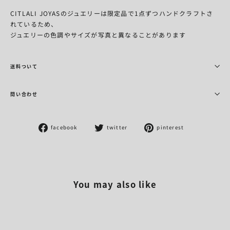
CITLALI
JOYAS
のジュエリーは限定品で1点ずつハンドクラフトさ
れているため、
ジュエリーの色調やサイズが写真と異なることがあります
送料ついて
問い合わせ
Facebook
Twitter
Pinterest
facebook
twitter
pinterest
で
に
で
シ
投
ピ
ェ
稿
ン
ア
す
す
す
る
る
You may also like
る