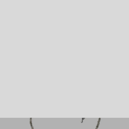
ARETES ÁRBOL DE LA FORTALEZA｜生命の
木のフックピアス（シルバー・天然石）
¥22,000