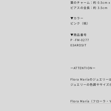
葉のチャーム：
約 0.5cm x
ピアスの全長：約
3.5cm
▼カラー
ピンク（桃）
▼商品番号
P -FM-0277
03AROSIT
ーATTENTIONー
Flora Maríaのジュ
ジュエリーの色調やサイズ
Flora María（フロ