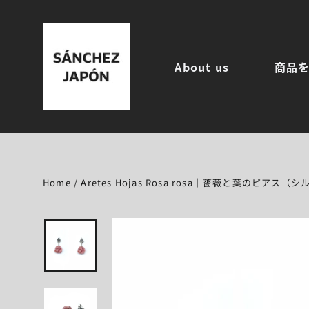
コ
ン
テ
ン
About us
商品
ツ
に
ス
キ
ッ
プ
す
る
Home
/
Aretes Hojas Rosa rosa｜薔薇と葉のピア