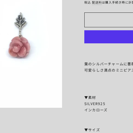
税込
配送料
は購入手続き時に計
葉のシルバーチャームに薔
可愛らしさ満点のミニピア
▼素材
SILVER925
インカローズ
▼サイズ