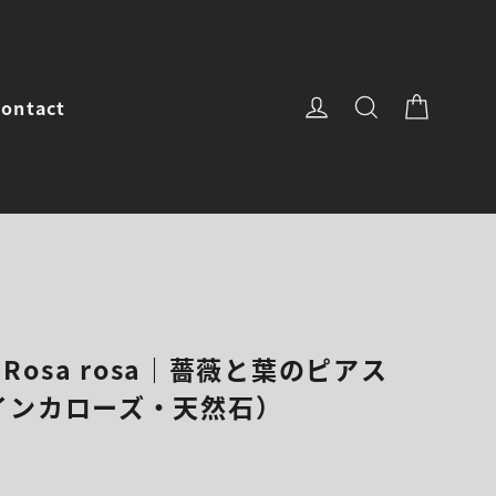
カート
ログイン
サイトを検
ontact
jas Rosa rosa｜薔薇と葉のピアス
インカローズ・天然石）