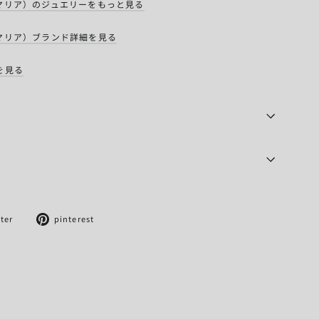
ーラ・マリア）のジュエリーをもっと見る
ーラ・マリア）ブランド詳細を見る
を見る
Twitter
Pinterest
tter
pinterest
に
で
投
ピ
稿
ン
す
す
る
る