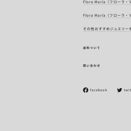
Flora María（フロ
Flora María（フロ
その他おすすめジュエリー
送料ついて
問い合わせ
Facebook
facebook
twi
で
シ
ェ
ア
す
る